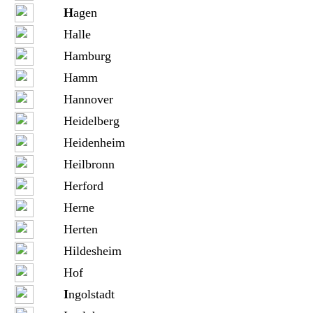
H
agen
Halle
Hamburg
Hamm
Hannover
Heidelberg
Heidenheim
Heilbronn
Herford
Herne
Herten
Hildesheim
Hof
I
ngolstadt