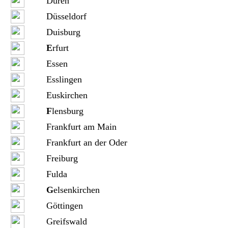
Düren
Düsseldorf
Duisburg
E
rfurt
Essen
Esslingen
Euskirchen
F
lensburg
Frankfurt am Main
Frankfurt an der Oder
Freiburg
Fulda
G
elsenkirchen
Göttingen
Greifswald