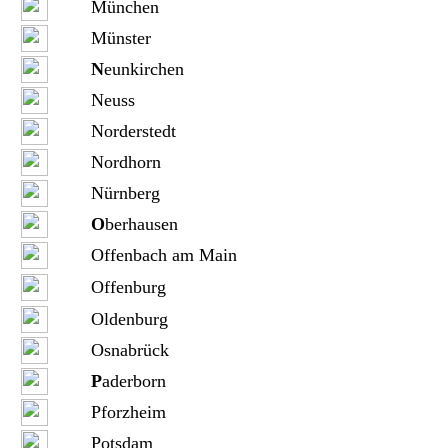
München
Münster
N
eunkirchen
Neuss
Norderstedt
Nordhorn
Nürnberg
O
berhausen
Offenbach am Main
Offenburg
Oldenburg
Osnabrück
P
aderborn
Pforzheim
Potsdam