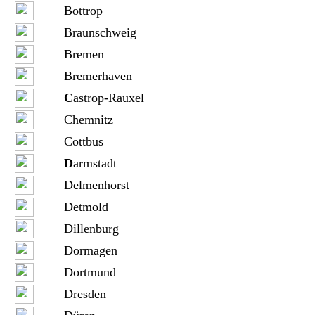
Bottrop
Braunschweig
Bremen
Bremerhaven
C
astrop-Rauxel
Chemnitz
Cottbus
D
armstadt
Delmenhorst
Detmold
Dillenburg
Dormagen
Dortmund
Dresden