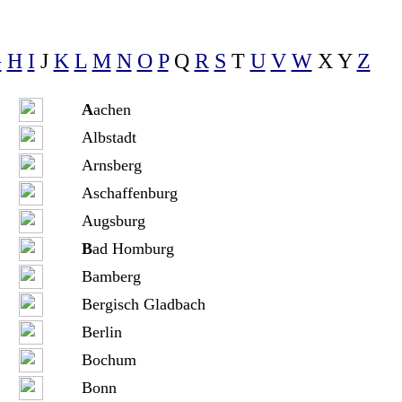
G
H
I
J
K
L
M
N
O
P
Q
R
S
T
U
V
W
X Y
Z
A
achen
Albstadt
Arnsberg
Aschaffenburg
Augsburg
B
ad Homburg
Bamberg
Bergisch Gladbach
Berlin
Bochum
Bonn